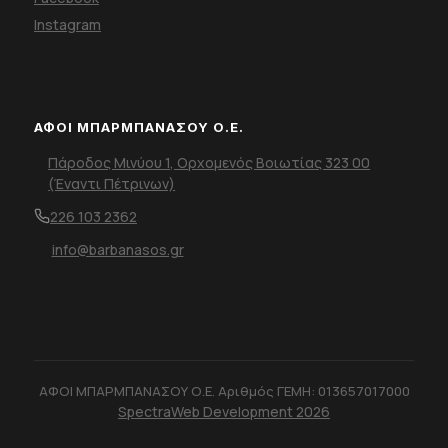
Instagram
ΑΦΟΙ ΜΠΑΡΜΠΑΝΑΣΟΥ Ο.Ε.
Πάροδος Μινύου 1, Ορχομενός Βοιωτίας 323 00
(Έναντι Πέτρινων)
226 103 2362
info@barbanasos.gr
ΑΦΟΙ ΜΠΑΡΜΠΑΝΑΣΟΥ Ο.Ε. Αριθμός ΓΕΜΗ: 013657017000
SpectraWeb Development 2026