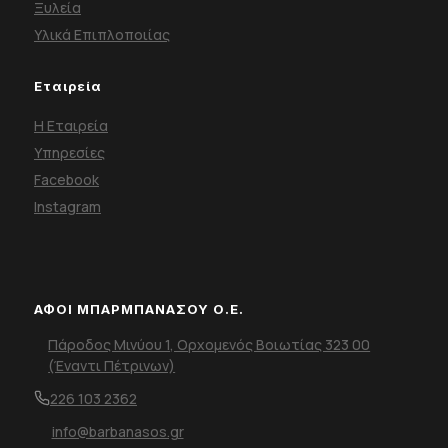
Ξυλεία
Υλικά Επιπλοποιίας
Εταιρεία
Η Εταιρεία
Υπηρεσίες
Facebook
Instagram
ΑΦΟΙ ΜΠΑΡΜΠΑΝΑΣΟΥ Ο.Ε.
Πάροδος Μινύου 1, Ορχομενός Βοιωτίας 323 00
(Έναντι Πέτρινων)
226 103 2362
info@barbanasos.gr