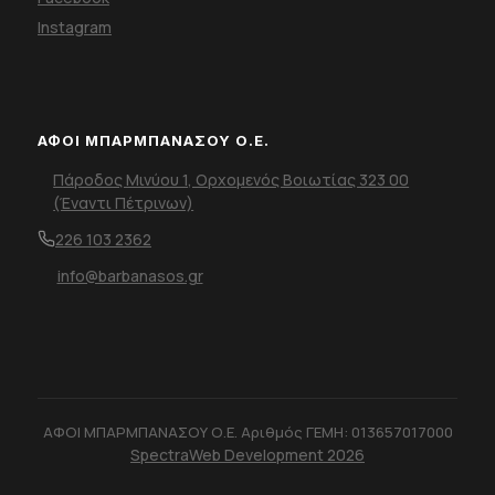
Instagram
ΑΦΟΙ ΜΠΑΡΜΠΑΝΑΣΟΥ Ο.Ε.
Πάροδος Μινύου 1, Ορχομενός Βοιωτίας 323 00
(Έναντι Πέτρινων)
226 103 2362
info@barbanasos.gr
ΑΦΟΙ ΜΠΑΡΜΠΑΝΑΣΟΥ Ο.Ε. Αριθμός ΓΕΜΗ: 013657017000
SpectraWeb Development 2026