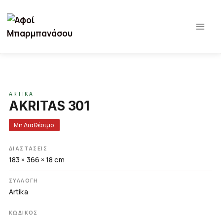
Παράλειψη
σε
περιεχόμενο
ARTIKA
AKRITAS 301
Μη Διαθέσιμο
ΔΙΑΣΤΆΣΕΙΣ
183 × 366 × 18 cm
ΣΥΛΛΟΓΉ
Artika
ΚΩΔΙΚΌΣ