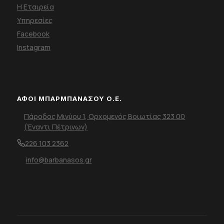
Η Εταιρεία
Υπηρεσίες
Facebook
Instagram
ΑΦΟΙ ΜΠΑΡΜΠΑΝΑΣΟΥ Ο.Ε.
Πάροδος Μινύου 1, Ορχομενός Βοιωτίας 323 00
(Έναντι Πέτρινων)
226 103 2362
info@barbanasos.gr