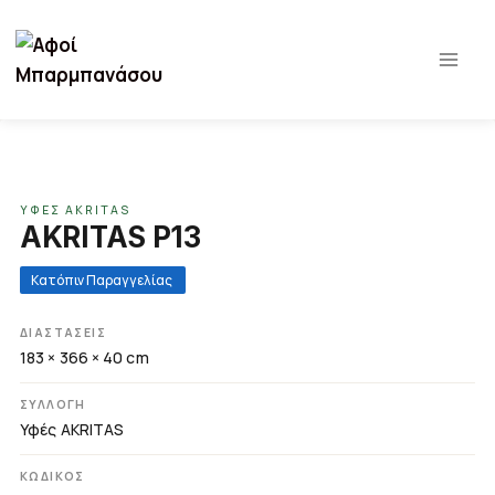
Παράλειψη
σε
περιεχόμενο
ΥΦΈΣ AKRITAS
AKRITAS P13
Κατόπιν Παραγγελίας
ΔΙΑΣΤΆΣΕΙΣ
183 × 366 × 40 cm
ΣΥΛΛΟΓΉ
Υφές AKRITAS
ΚΩΔΙΚΌΣ