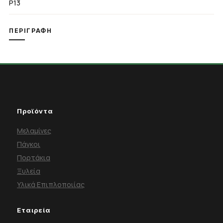
P13
ΠΕΡΙΓΡΑΦΉ
Προϊόντα
Μελαμίνες
Πάγκοι
Πορτάκια
Ξυλεία
Υλικά Επιπλοποιίας
Εταιρεία