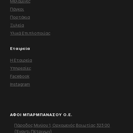
Μελαμίνες
Πάγκοι
Πορτάκια
Ξυλεία
Υλικά Επιπλοποιίας
Εταιρεία
Η Εταιρεία
Υπηρεσίες
Facebook
Instagram
ΑΦΟΙ ΜΠΑΡΜΠΑΝΑΣΟΥ Ο.Ε.
Πάροδος Μινύου 1, Ορχομενός Βοιωτίας 323 00
(Έναντι Πέτρινων)