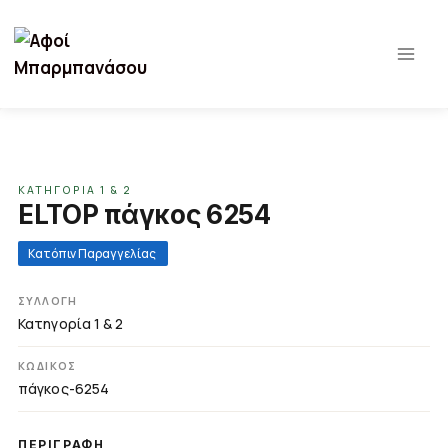
Παράλειψη
σε
περιεχόμενο
ΚΑΤΗΓΟΡΊΑ 1 & 2
ELTOP πάγκος 6254
Κατόπιν Παραγγελίας
ΣΥΛΛΟΓΉ
Κατηγορία 1 & 2
ΚΩΔΙΚΌΣ
πάγκος-6254
ΠΕΡΙΓΡΑΦΉ