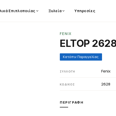
λικά Επιπλοποιίας
Ξυλεία
Υπηρεσίες
FENIX
ELTOP 262
Κατόπιν Παραγγελίας
Fenix
ΣΥΛΛΟΓΉ
2628
ΚΩΔΙΚΌΣ
ΠΕΡΙΓΡΑΦΉ