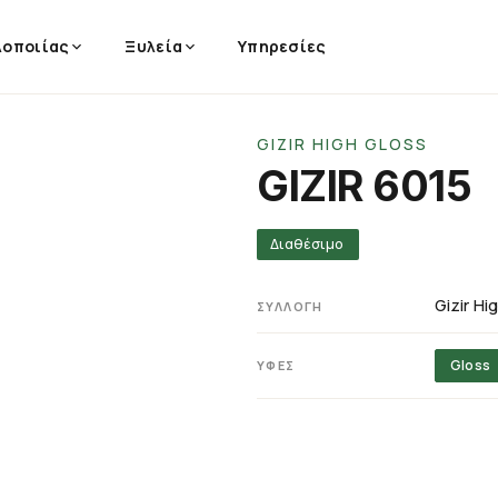
λοποιίας
Ξυλεία
Υπηρεσίες
GIZIR HIGH GLOSS
GIZIR 6015
Διαθέσιμο
Gizir Hi
ΣΥΛΛΟΓΉ
Gloss
ΥΦΈΣ