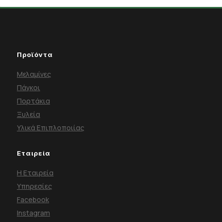
Προϊόντα
Μελαμίνες
Πάγκοι
Πορτάκια
Ξυλεία
Υλικά Επιπλοποιίας
Εταιρεία
Η Εταιρεία
Υπηρεσίες
Facebook
Instagram