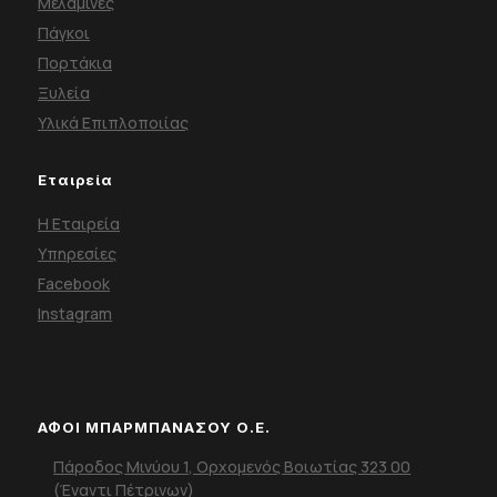
Μελαμίνες
Πάγκοι
Πορτάκια
Ξυλεία
Υλικά Επιπλοποιίας
Εταιρεία
Η Εταιρεία
Υπηρεσίες
Facebook
Instagram
ΑΦΟΙ ΜΠΑΡΜΠΑΝΑΣΟΥ Ο.Ε.
Πάροδος Μινύου 1, Ορχομενός Βοιωτίας 323 00
(Έναντι Πέτρινων)