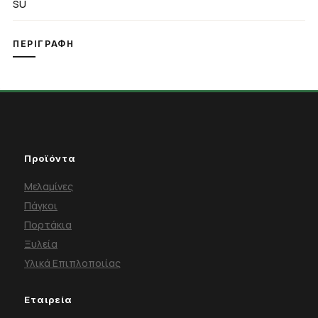
SU
ΠΕΡΙΓΡΑΦΉ
Προϊόντα
Μελαμίνες
Πάγκοι
Πορτάκια
Ξυλεία
Υλικά Επιπλοποιίας
Εταιρεία