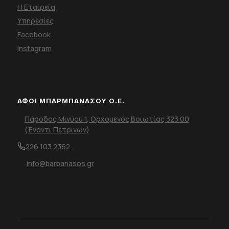
Η Εταιρεία
Υπηρεσίες
Facebook
Instagram
ΑΦΟΙ ΜΠΑΡΜΠΑΝΑΣΟΥ Ο.Ε.
Πάροδος Μινύου 1, Ορχομενός Βοιωτίας 323 00
(Έναντι Πέτρινων)
226 103 2362
info@barbanasos.gr