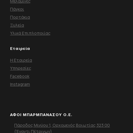
Μελαμίνες
Πάγκοι
Πορτάκια
Ξυλεία
Υλικά Επιπλοποιίας
Εταιρεία
Η Εταιρεία
Υπηρεσίες
Facebook
Instagram
ΑΦΟΙ ΜΠΑΡΜΠΑΝΑΣΟΥ Ο.Ε.
Πάροδος Μινύου 1, Ορχομενός Βοιωτίας 323 00
(Έναντι Πέτρινων)