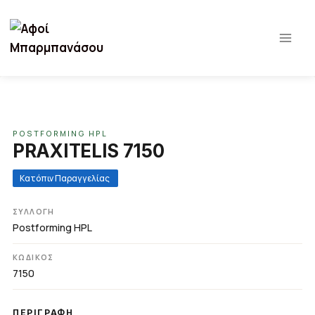
Παράλειψη
σε
περιεχόμενο
POSTFORMING HPL
PRAXITELIS 7150
Κατόπιν Παραγγελίας
ΣΥΛΛΟΓΉ
Postforming HPL
ΚΩΔΙΚΌΣ
7150
ΠΕΡΙΓΡΑΦΉ