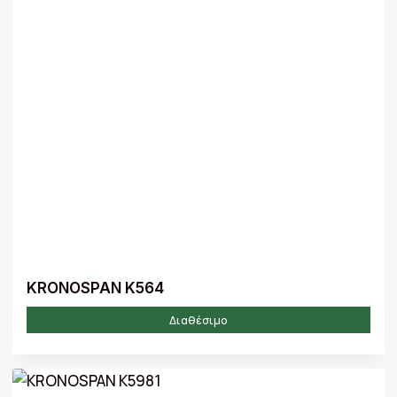
KRONOSPAN K564
Διαθέσιμο