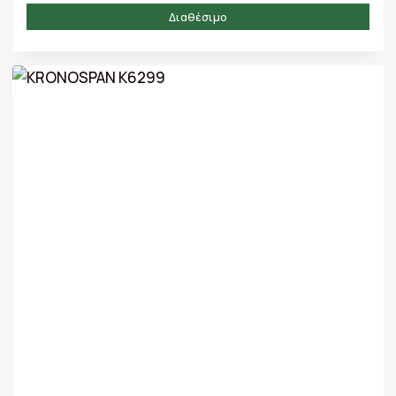
Διαθέσιμο