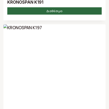
KRONOSPAN K191
Διαθέσιμο