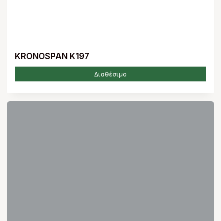
KRONOSPAN K197
Διαθέσιμο