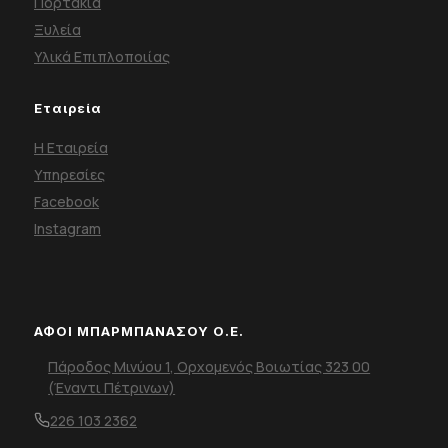
Πορτάκια
Ξυλεία
Υλικά Επιπλοποιίας
Εταιρεία
Η Εταιρεία
Υπηρεσίες
Facebook
Instagram
ΑΦΟΙ ΜΠΑΡΜΠΑΝΑΣΟΥ Ο.Ε.
Πάροδος Μινύου 1, Ορχομενός Βοιωτίας 323 00
(Έναντι Πέτρινων)
226 103 2362