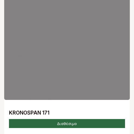
KRONOSPAN 171
Διαθέσιμο